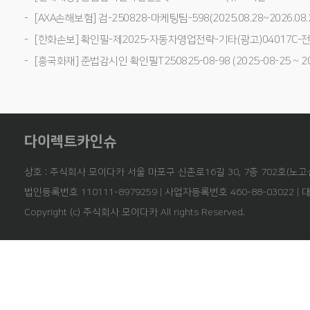
[AXA손해보험] 검-250828-마케팅팀-598(2025.08.28~2026.08.
[한화손보] 확인필-제2025-자동차영업전략-기타(광고)04017C-전사(25
[흥국화재] 준법감시인 확인필T250825-08-98 (2025-08-25 ~ 20
다이렉트카인슈
상호 : 주식회사 모이다카 서울 마포구 신촌로16길 30, 7층 702호(노고
법인등록번호 110111-8979259 | 사업자등록번호 460-88-03022 | 
Copyright (c) 주식회사 모이다카 All rights Reserved.